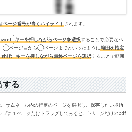
はページ番号が青くハイライト
されます。
mand
キーを押しながらページを選択
することで必要なペ
、◯ページ目から◯ページまでといったように
範囲を指定
shift
キーを押しながら最終ページを選択
することで範囲
出する
は、サムネール内の特定のページを選択し、保存したい場所
プに１ページだけドラッグしてみると、1ページだけのpdf